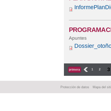
InformePlanDig
PROGRAMACI
Apuntes
Dossier_oto
Páginas
3
‹
1
2
primera
Protección de datos
Mapa del sit